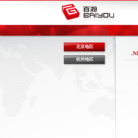
北京地区
.
杭州地区
招
职
1
2
任
1
2
3
4
5.
6.