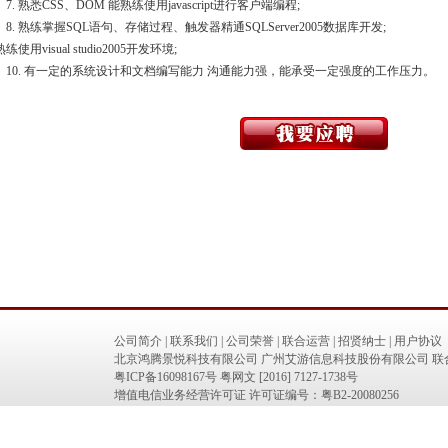
 熟悉CSS、DOM 能熟练使用javascript进行客户端编程;
. 熟练掌握SQL语句、存储过程、触发器精通SQLServer2005数据库开发;
 熟练使用visual studio2005开发环境;
0. 有一定的系统设计和文档编写能力 沟通能力强，能承受一定强度的工作压力。
公司简介
|
联系我们
|
公司荣誉
|
联合运营
|
招贤纳士
|
用户协议
北京鸿腾景悦科技有限公司 广州艾游信息科技股份有限公司 联
粤ICP备16098167号
粤网文 [2016] 7127-1738号
增值电信业务经营许可证 许可证编号：粤B2-20080256
互联网出版物许可证：（总）网出证(粤）字第019号