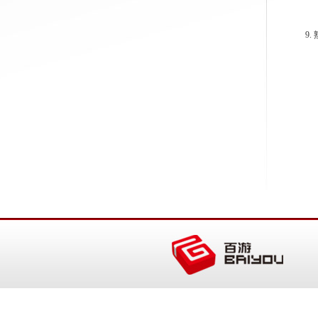
7.
8
9.
1